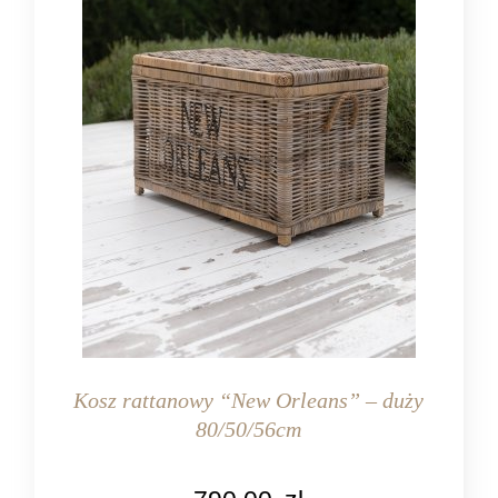
Kosz rattanowy “New Orleans” – duży
80/50/56cm
KOLOR