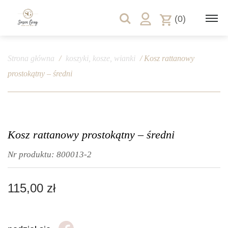
(0)
Strona główna
/
koszyki, kosze, wianki
/ Kosz rattanowy
prostokątny – średni
Kosz rattanowy prostokątny – średni
Nr produktu:
800013-2
115,00
zł