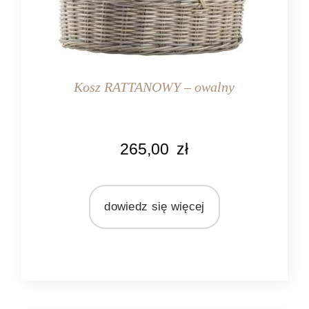
Kosz RATTANOWY – owalny
KOLOR
265,00
zł
naturalny
MARKA
Ib Laursen
dowiedz się więcej
MATERIAŁ
rattan