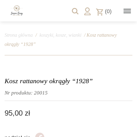
(0)
Strona główna
/
koszyki, kosze, wianki
/ Kosz rattanowy
okrągły “1928”
Kosz rattanowy okrągły “1928”
Nr produktu:
20015
95,00
zł