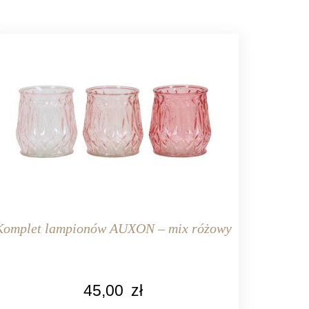
Komplet lampionów AUXON – mix różowy
KOLOR
45,00
zł
różowy