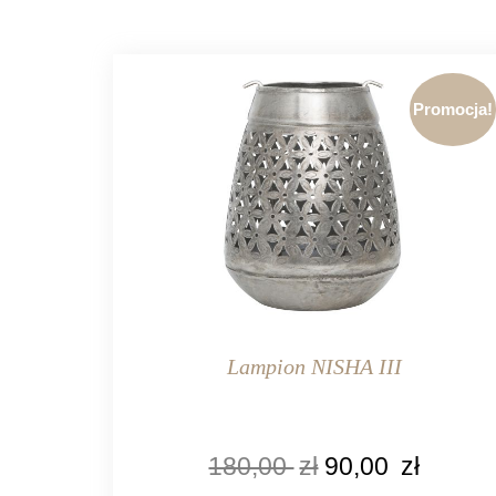
Promocja!
Lampion NISHA III
KOLOR
180,00
zł
90,00
zł
srebrny