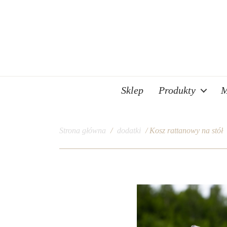
Sklep
Produkty
M
Strona główna
/
dodatki
/ Kosz rattanowy na stół