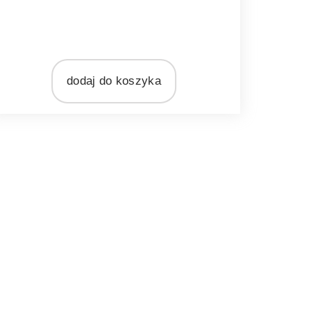
MARKA
ight&Living
MATERIAŁ
szkło
dodaj do koszyka