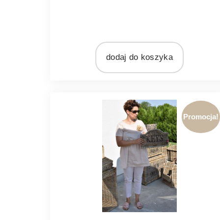
MARKA
Ib Laursen
MATERIAŁ
metal
dodaj do koszyka
Promocja!