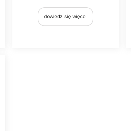
MARKA
Light&Living
L
dowiedz się więcej
MATERIAŁ
metal