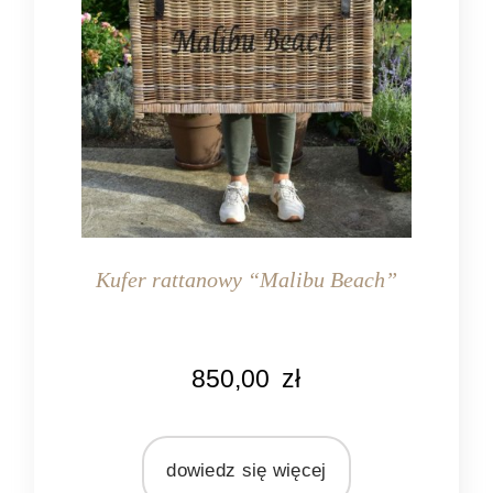
Kufer rattanowy “Malibu Beach”
KOLOR
850,00
zł
naturalny rattan
MATERIAŁ
rattan
dowiedz się więcej