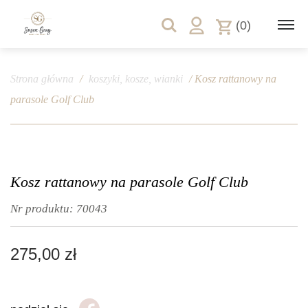
(0)
Strona główna
/
koszyki, kosze, wianki
/ Kosz rattanowy na
parasole Golf Club
Kosz rattanowy na parasole Golf Club
Nr produktu:
70043
275,00
zł