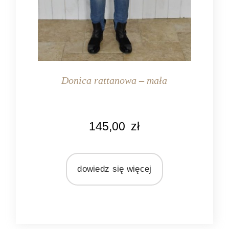
Donica rattanowa – mała
KOLOR
145,00
zł
naturalny rattan
MATERIAŁ
rattan
dowiedz się więcej
plastik