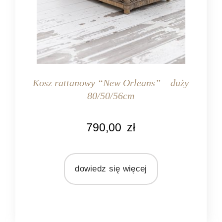
Kosz rattanowy “New Orleans” – duży
80/50/56cm
KOLOR
790,00
zł
naturalny rattan
MATERIAŁ
rattan
dowiedz się więcej