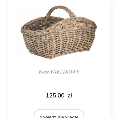
Kosz WIKLINOWY
KOLOR
125,00
zł
naturalny
szary
MARKA
dowiedz się więcej
Ib Laursen