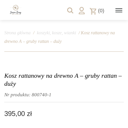
(0)
Strona główna
/
koszyki, kosze, wianki
/ Kosz rattanowy na
drewno A – gruby rattan – duży
Kosz rattanowy na drewno A – gruby rattan –
duży
Nr produktu:
800740-1
395,00
zł