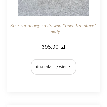
Kosz rattanowy na drewno “open fire place”
– mały
KOLOR
395,00
zł
naturalny rattan
MATERIAŁ
rattan
dowiedz się więcej