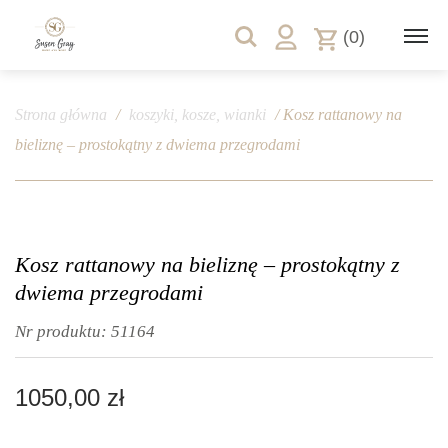
(0)
Strona główna
/
koszyki, kosze, wianki
/ Kosz rattanowy na
bieliznę – prostokątny z dwiema przegrodami
Kosz rattanowy na bieliznę – prostokątny z
dwiema przegrodami
Nr produktu:
51164
1050,00
zł