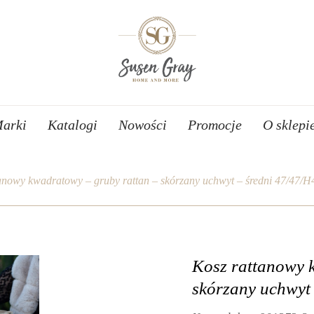
arki
Katalogi
Nowości
Promocje
O sklepi
tanowy kwadratowy – gruby rattan – skórzany uchwyt – średni 47/47/
Kosz rattanowy 
skórzany uchwyt