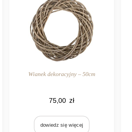
Wianek dekoracyjny – 50cm
KOLOR
KO
75,00
zł
naturalny rattan
nat
MATERIAŁ
MAT
rattan
dowiedz się więcej