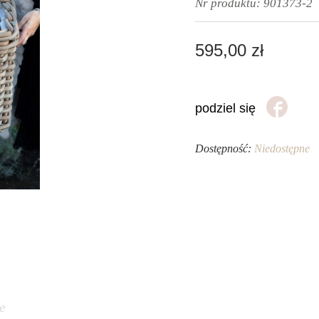
Nr produktu:
901373-2
595,00
zł
podziel się
Dostępność:
Niedostępne
e