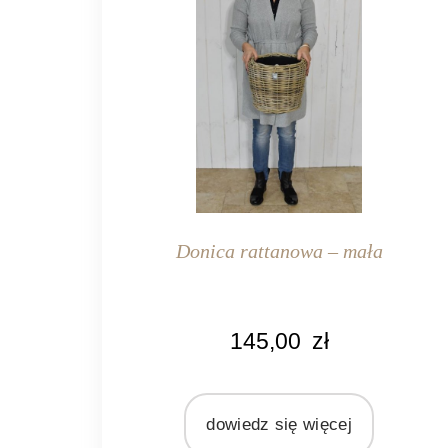
Donica rattanowa – mała
KOLOR
145,00
zł
naturalny rattan
MATERIAŁ
rattan
dowiedz się więcej
plastik