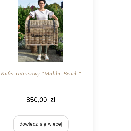
Kufer rattanowy “Malibu Beach”
LOR
850,00
zł
uralny rattan
ERIAŁ
rattan
dowiedz się więcej