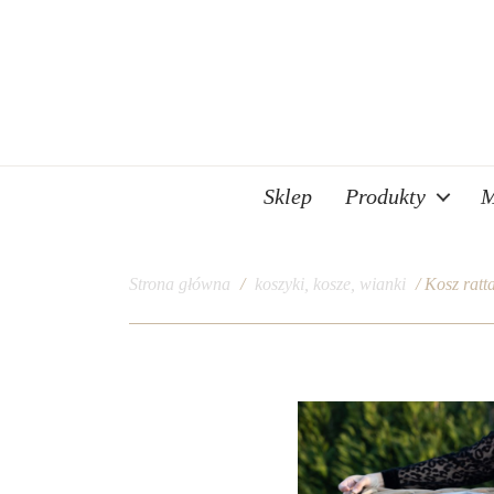
Sklep
Produkty
M
Strona główna
/
koszyki, kosze, wianki
/ Kosz rat