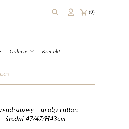
(0)
e
Galerie
Kontakt
H43cm
kwadratowy – gruby rattan –
 – średni 47/47/H43cm