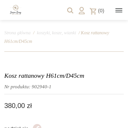
(0)
Strona główna
/
koszyki, kosze, wianki
/ Kosz rattanowy
H61cm/D45cm
Kosz rattanowy H61cm/D45cm
Nr produktu:
902940-1
380,00
zł