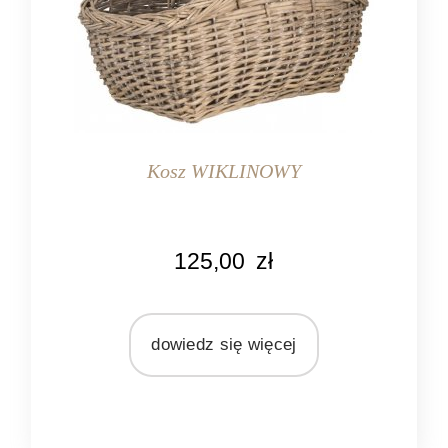
Kosz WIKLINOWY
KOLOR
125,00
zł
naturalny
szary
MARKA
dowiedz się więcej
Ib Laursen
MATERIAŁ
wiklina