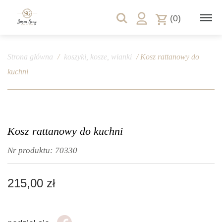
(0)
Strona główna
/
koszyki, kosze, wianki
/ Kosz rattanowy do
kuchni
Kosz rattanowy do kuchni
Nr produktu:
70330
215,00
zł