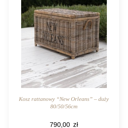
Kosz rattanowy “New Orleans” – duży
80/50/56cm
KOLOR
790,00
zł
naturalny rattan