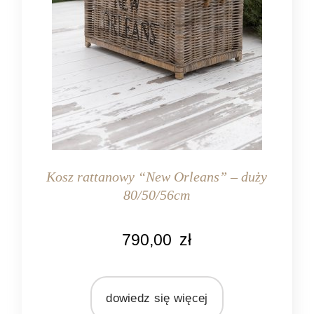
Kosz rattanowy “New Orleans” – duży
80/50/56cm
KOLOR
790,00
zł
naturalny rattan
MATERIAŁ
rattan
dowiedz się więcej