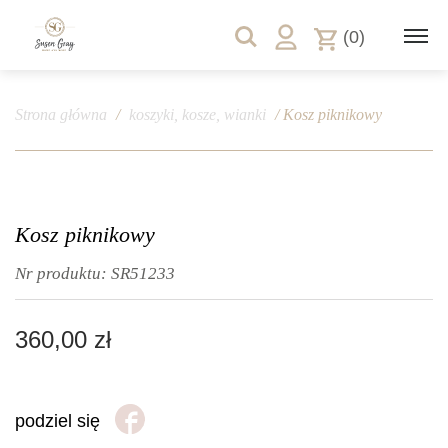
(0)
Strona główna
/
koszyki, kosze, wianki
/ Kosz piknikowy
Kosz piknikowy
Nr produktu:
SR51233
360,00
zł
podziel się