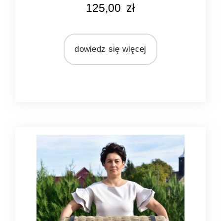
KOLOR
125,00
zł
naturalny
szary
MARKA
dowiedz się więcej
Ib Laursen
MATERIAŁ
wiklina