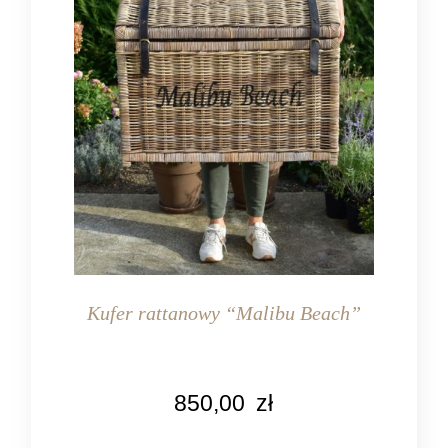
Kufer rattanowy “Malibu Beach”
KOLOR
850,00
zł
naturalny rattan
MATERIAŁ