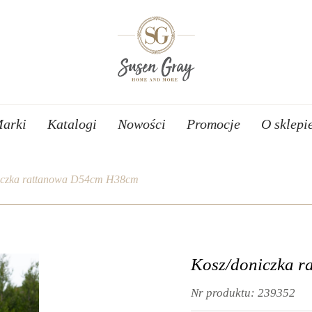
arki
Katalogi
Nowości
Promocje
O sklepi
iczka rattanowa D54cm H38cm
Kosz/doniczka 
Nr produktu:
239352