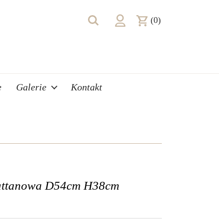
(0)
e
Galerie
Kontakt
rattanowa D54cm H38cm