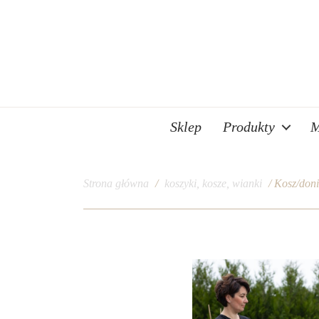
Sklep
Produkty
M
Strona główna
/
koszyki, kosze, wianki
/ Kosz/don