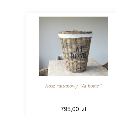
Kosz rattanowy “At home”
KOLOR
795,00
zł
naturalny rattan