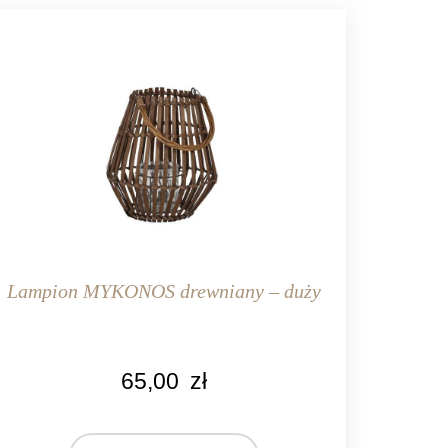
Lampion MYKONOS drewniany – duży
KOLOR
65,00
zł
brązowy
MARKA
ight&Living