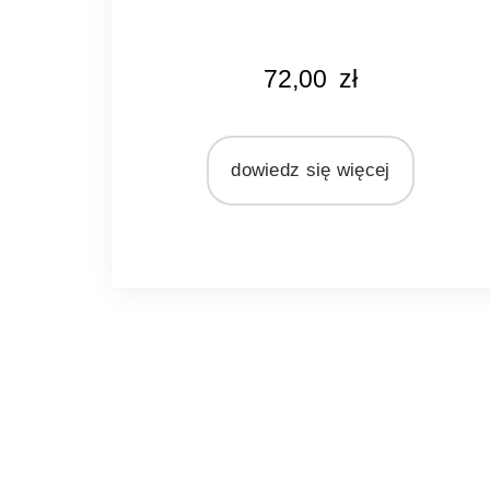
KOLOR
72,00
zł
srebrny
MARKA
Light&Living
dowiedz się więcej
MATERIAŁ
metal
szkło