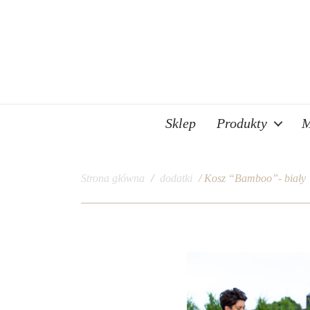
Sklep
Produkty
M
Strona główna
/
dodatki
/ Kosz “Bamboo”- biały