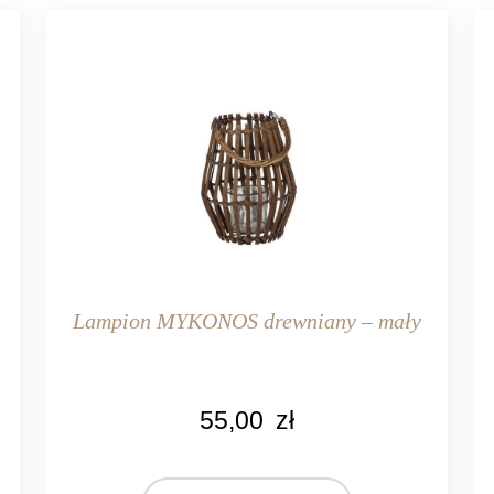
Lampion MYKONOS drewniany – mały
KOLOR
55,00
zł
brązowy
MARKA
Light&Living
L