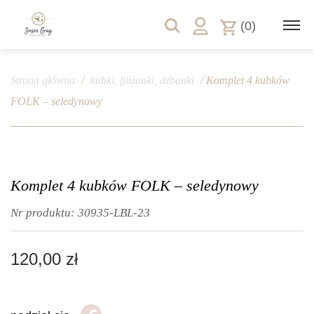
(0)
Strona główna
/
kubki, filiżanki, dzbanki
/ Komplet 4 kubków
FOLK – seledynowy
Komplet 4 kubków FOLK – seledynowy
Nr produktu:
30935-LBL-23
120,00
zł