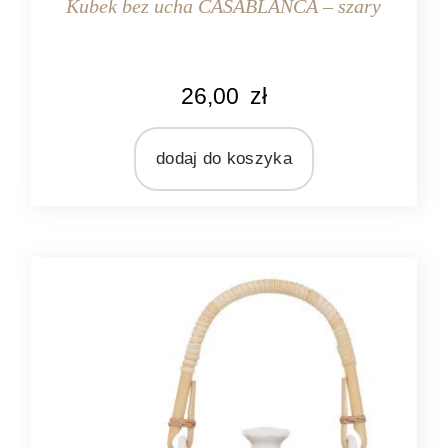
Kubek bez ucha CASABLANCA – szary
KOLOR
26,00
zł
kremowy
szary
dodaj do koszyka
MARKA
Ib Laursen
MATERIAŁ
ceramika