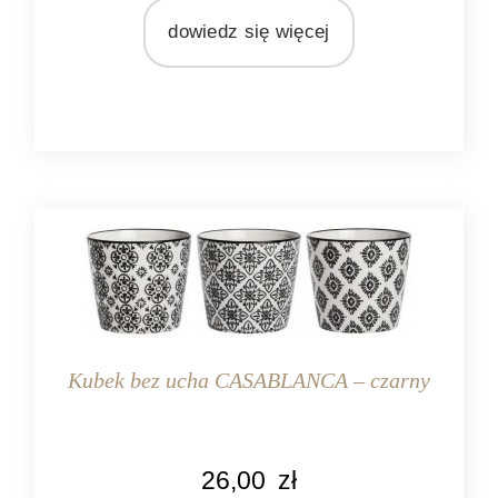
MARKA
dowiedz się więcej
Ib Laursen
MATERIAŁ
ceramika
Kubek bez ucha CASABLANCA – czarny
KOLOR
26,00
zł
czarny