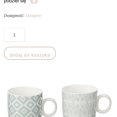
podziel się
Dostępność:
Dostępne
ilość
Komplet
4
dodaj do koszyka
kubków
FOLK
-
seledynowy