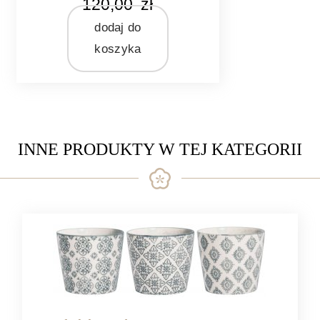
120,00
zł
biały
szary
dodaj do
koszyka
MARKA
Pomax
MATERIAŁ
ceramika
INNE PRODUKTY W TEJ KATEGORII