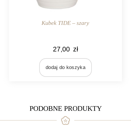
Kubek TIDE – szary
KOLOR
27,00
zł
biały
szary
dodaj do koszyka
MARKA
Ib Laursen
MATERIAŁ
ceramika
PODOBNE PRODUKTY