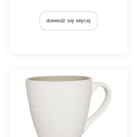
kremowy
MARKA
dowiedz się więcej
Ib Laursen
MATERIAŁ
ceramika