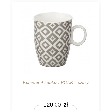
Komplet 4 kubków FOLK – szary
KOLOR
120,00
zł
biały