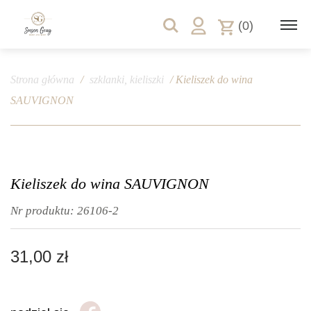
(0)
Strona główna
/
szklanki, kieliszki
/ Kieliszek do wina
SAUVIGNON
Kieliszek do wina SAUVIGNON
Nr produktu:
26106-2
31,00
zł