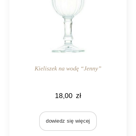
Kieliszek na wodę “Jenny”
KOLOR
18,00
zł
przeźroczysty
MARKA
Blanc Mariclo
dowiedz się więcej
MATERIAŁ
szkło