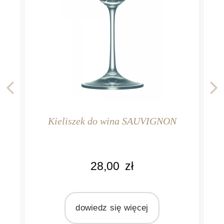
ieliszek do wina SAUVIGNON
Kieliszek
KOLOR
28,00
zł
roczysty
przeźroczysty
MARKA
max
Pomax
dowiedz się więcej
dowi
IAŁ
MATERIAŁ
zkło
szkło