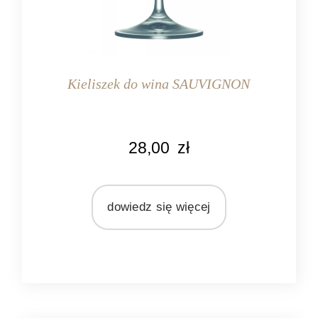
Kieliszek do wina SAUVIGNON
KOLOR
28,00
zł
przeźroczysty
MARKA
Pomax
dowiedz się więcej
MATERIAŁ
szkło