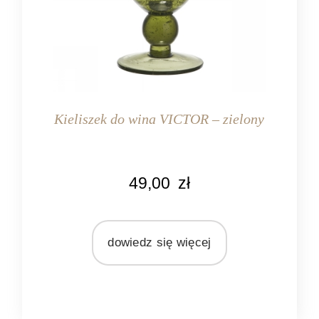
Kieliszek do wina VICTOR – zielony
KOLOR
49,00
zł
oliwkowy
MARKA
Pomax
dowiedz się więcej
MATERIAŁ
szkło