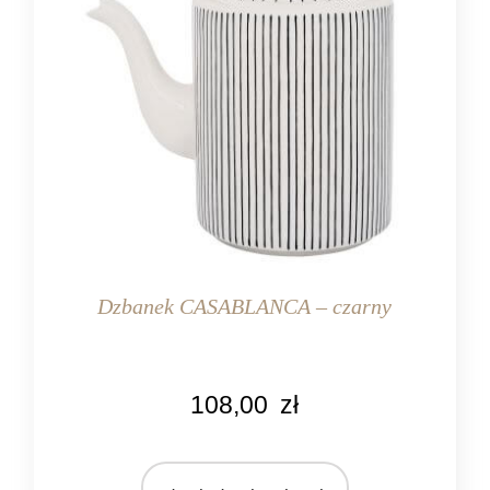
Dzbanek CASABLANCA – czarny
KOLOR
108,00
zł
czarny
kremowy
MARKA