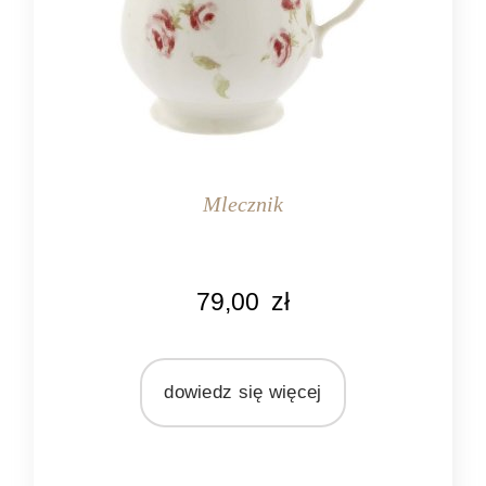
Mlecznik
KOLOR
79,00
zł
różowy
ecru
MARKA
dowiedz się więcej
Blanc Mariclo
MATERIAŁ
ceramika