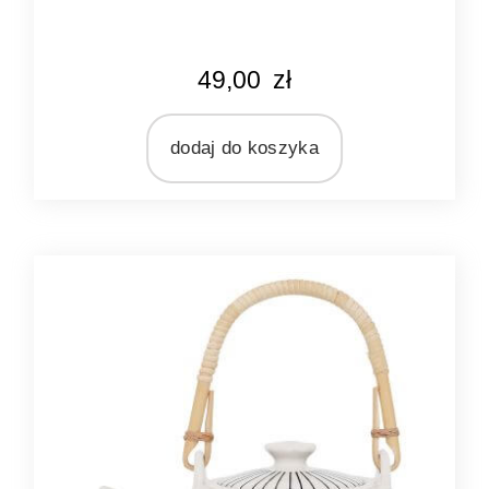
KOLOR
49,00
zł
kremowy
niebieski
dodaj do koszyka
MARKA
Ib Laursen
MATERIAŁ
ceramika