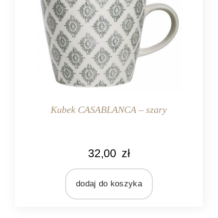
Kubek CASABLANCA – szary
KOLOR
32,00
zł
kremowy
szary
dodaj do koszyka
MARKA
Ib Laursen
MATERIAŁ