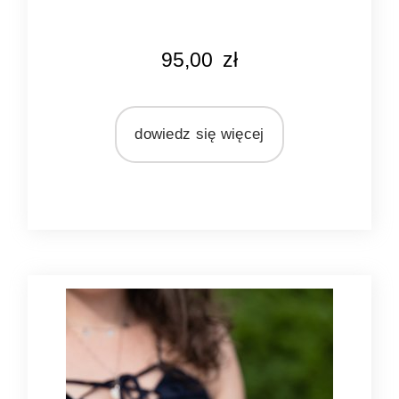
KOLOR
95,00
zł
różowy
ecru
MARKA
dowiedz się więcej
Blanc Mariclo
MATERIAŁ
ceramika