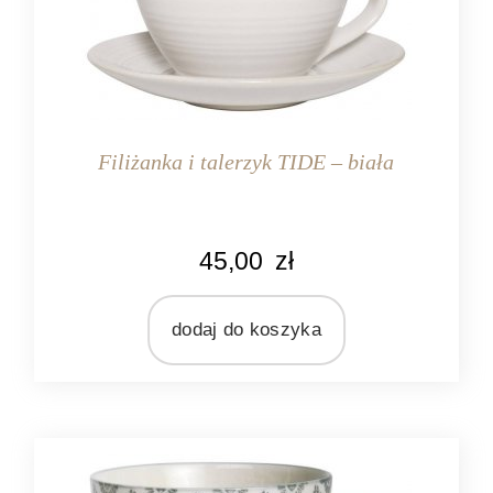
Filiżanka i talerzyk TIDE – biała
KOLOR
45,00
zł
biały
MARKA
Ib Laursen
dodaj do koszyka
MATERIAŁ
ceramika