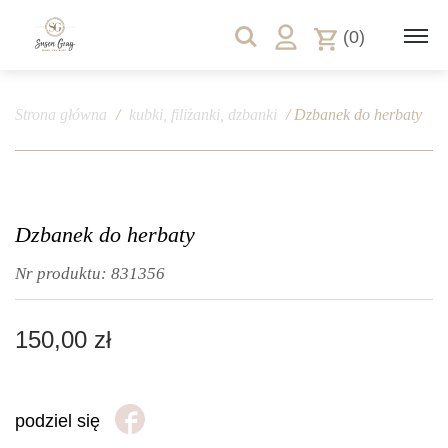
(0)
Strona główna
/
kubki, filiżanki, dzbanki
/ Dzbanek do herbaty
Dzbanek do herbaty
Nr produktu:
831356
150,00
zł
podziel się