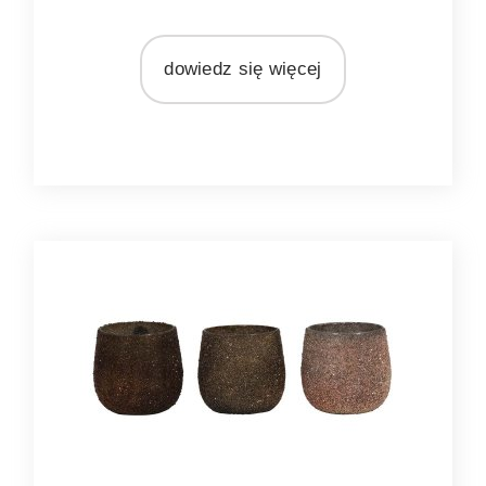
MARKA
Light&Living
dowiedz się więcej
MATERIAŁ
metal
szkło