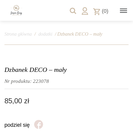
(0)
Strona główna
/
dodatki
/ Dzbanek DECO – mały
Dzbanek DECO – mały
Nr produktu:
223078
85,00
zł
podziel się