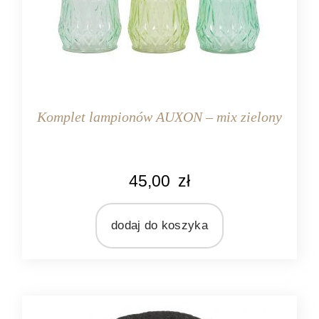
Komplet lampionów AUXON – mix zielony
KOLOR
45,00
zł
zielony
MARKA
Light&Living
dodaj do koszyka
MATERIAŁ
szkło