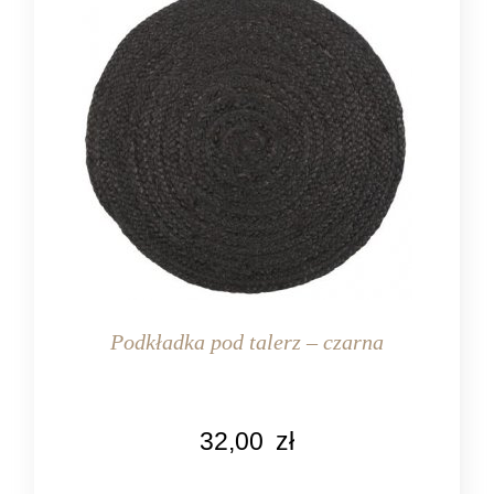
Podkładka pod talerz – czarna
KOLOR
32,00
zł
czarny
MARKA