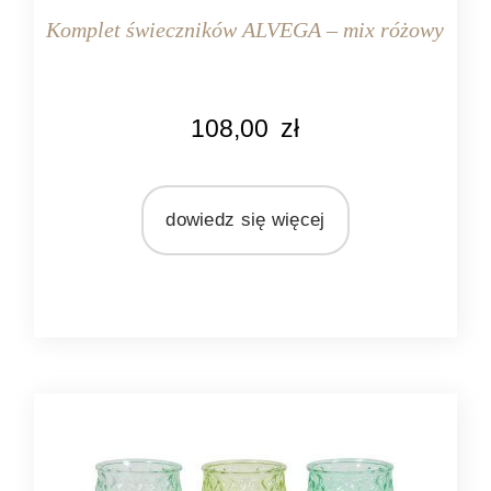
Komplet świeczników ALVEGA – mix różowy
KOLOR
108,00
zł
różowy
MARKA
Light&Living
dowiedz się więcej
MATERIAŁ
szkło