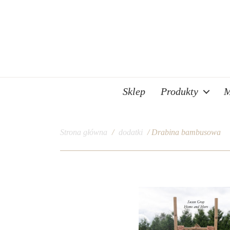
Sklep
Produkty
M
Strona główna
/
dodatki
/ Drabina bambusowa