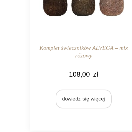
Komplet świeczników ALVEGA – mix
różowy
KOLOR
108,00
zł
różowy
MARKA
Light&Living
dowiedz się więcej
MATERIAŁ
szkło