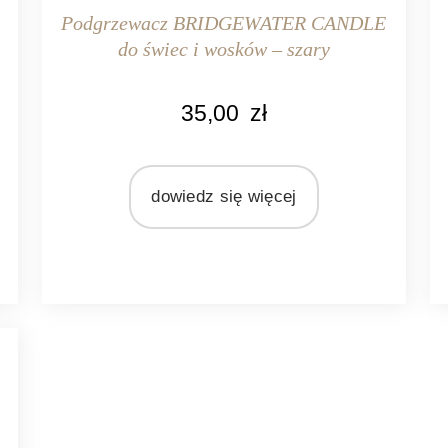
Podgrzewacz BRIDGEWATER CANDLE
do świec i wosków – szary
KOLOR
35,00
zł
szary
MARKA
Bridgewater Candle Company
I
dowiedz się więcej
MATERIAŁ
ceramika