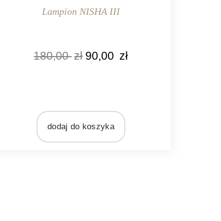
Lampion NISHA III
KOLOR
180,00
zł
90,00
zł
srebrny
MARKA
b Laursen
MATERIAŁ
metal
dodaj do koszyka