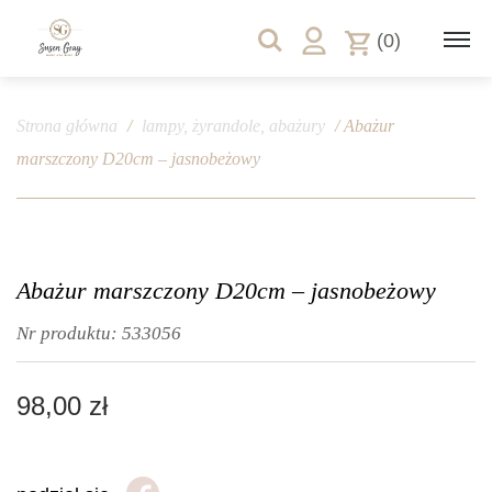
(0)
Strona główna
/
lampy, żyrandole, abażury
/ Abażur
marszczony D20cm – jasnobeżowy
Abażur marszczony D20cm – jasnobeżowy
Nr produktu:
533056
98,00
zł