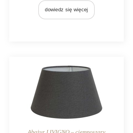
Light&Living
dowiedz się więcej
MATERIAŁ
metal
Abażur LIVIGNO – ciemnoszary