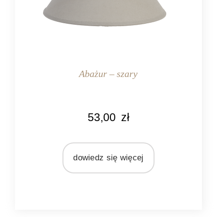
Abażur – szary
KOLOR
53,00
zł
szary
MARKA
Clayre & Eef
dowiedz się więcej
MATERIAŁ
tekstylia