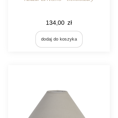
KOLOR
134,00
zł
ciemnoszary
MARKA
Light&Living
dodaj do koszyka
MATERIAŁ
tekstylia