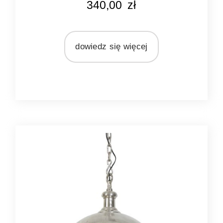
340,00
zł
biały
MARKA
Light&Living
dowiedz się więcej
MATERIAŁ
ceramika