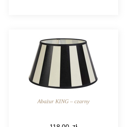
Abażur KING – czarny
KOLOR
118,00
zł