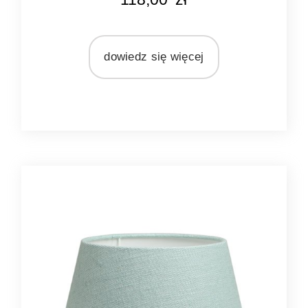
biały
czarny
MARKA
dowiedz się więcej
Light&Living