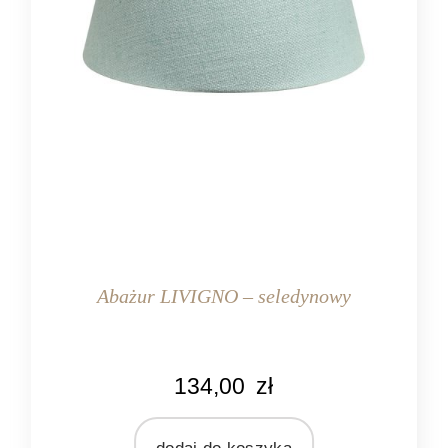
Abażur LIVIGNO – seledynowy
KOLOR
134,00
zł
seledynowy
MARKA
Light&Living