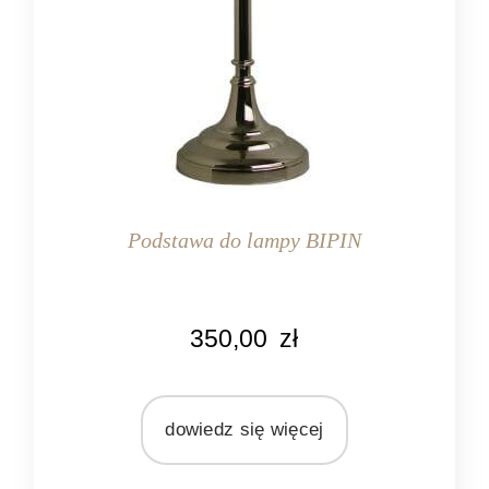
Podstawa do lampy BIPIN
KOLOR
350,00
zł
srebrny
MARKA
Light&Living
dowiedz się więcej
MATERIAŁ
metal