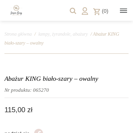
(0)
Strona główna
/
lampy, żyrandole, abażury
/ Abażur KING
biało-szary – owalny
Abażur KING biało-szary – owalny
Nr produktu:
065270
115,00
zł