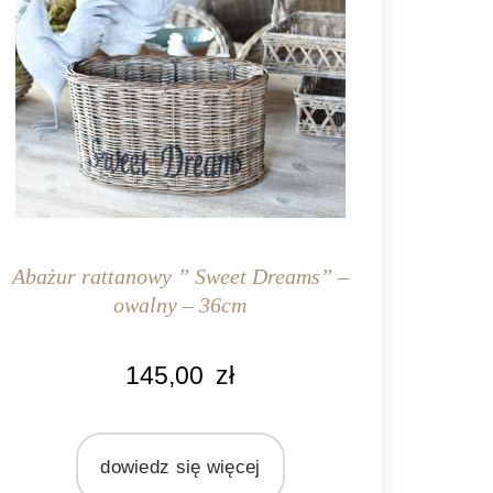
Abażur rattanowy ” Sweet Dreams” –
owalny – 36cm
KOLOR
145,00
zł
aturalny rattan
MATERIAŁ
rattan
dowiedz się więcej