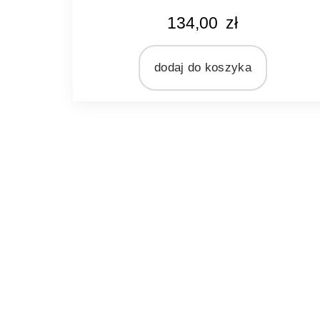
KOLOR
134,00
zł
ciemnoszary
MARKA
Light&Living
dodaj do koszyka
MATERIAŁ
tekstylia