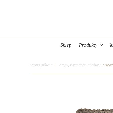
Sklep
Produkty
M
Strona główna
/
lampy, żyrandole, abażury
/ Abaż