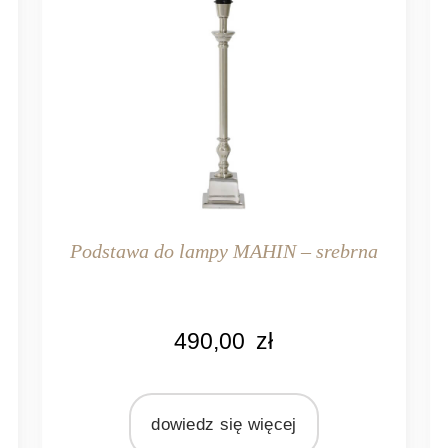
Podstawa do lampy MAHIN – srebrna
KOLOR
490,00
zł
srebrny
n
MARKA
Light&Living
dowiedz się więcej
MATERIAŁ