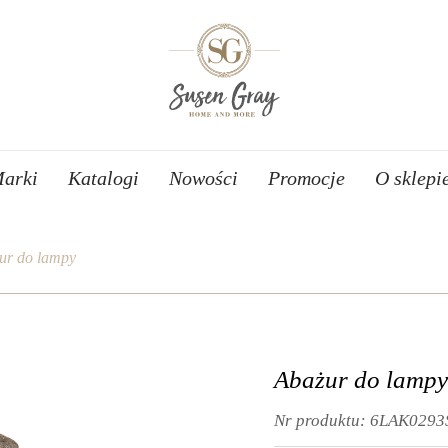
arki
Katalogi
Nowości
Promocje
O sklepi
ur do lampy
Abażur do lampy
Nr produktu:
6LAK0293