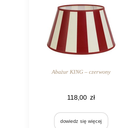
Abażur KING – czerwony
KOLOR
118,00
zł
biały
czerwony
MARKA
dowiedz się więcej
Light&Living