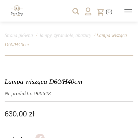
(0)
Strona główna
/
lampy, żyrandole, abażury
/ Lampa wisząca
D60/H40cm
Lampa wisząca D60/H40cm
Nr produktu:
900648
630,00
zł