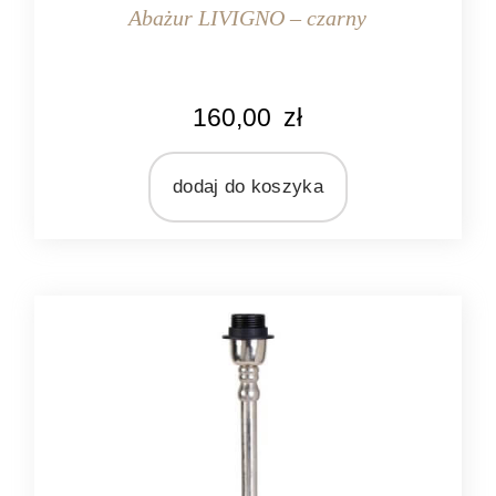
Abażur LIVIGNO – czarny
KOLOR
160,00
zł
czarny
MARKA
Light&Living
dodaj do koszyka
MATERIAŁ
len