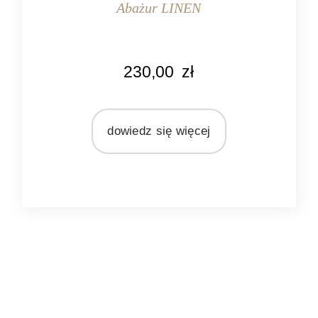
Abażur LINEN
KOLOR
230,00
zł
naturalny len
MARKA
Light&Living
dowiedz się więcej
MATERIAŁ
len