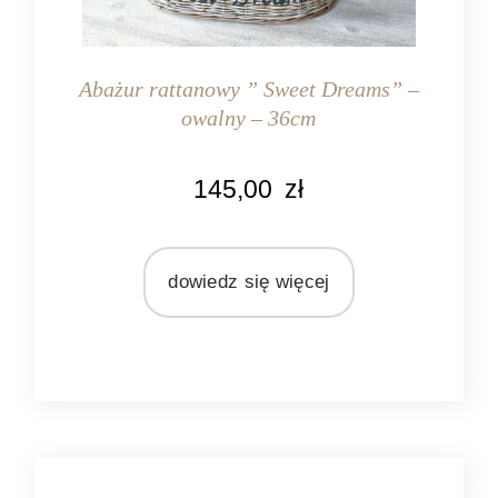
Abażur rattanowy ” Sweet Dreams” –
owalny – 36cm
KOLOR
145,00
zł
naturalny rattan
MATERIAŁ
rattan
dowiedz się więcej